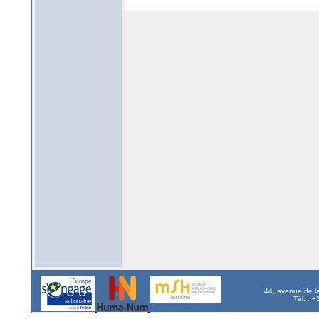
44, avenue de l
Tél. : 