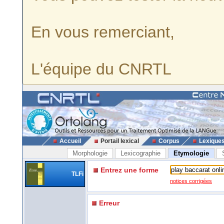
En vous remerciant,
L'équipe du CNRTL
Accueil
Portail lexical
Corpus
Lexique
Morphologie
Lexicographie
Etymologie
Entrez une forme
TLFi
notices corrigées
Erreur