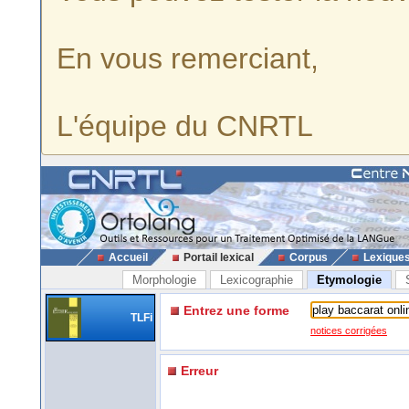
En vous remerciant,
L'équipe du CNRTL
Accueil
Portail lexical
Corpus
Lexique
Morphologie
Lexicographie
Etymologie
Entrez une forme
TLFi
notices corrigées
Erreur