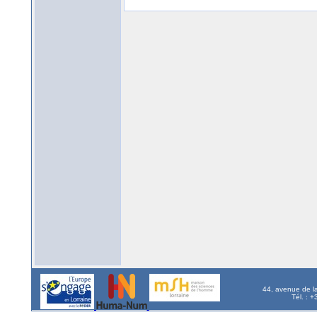
44, avenue de l
Tél. : 