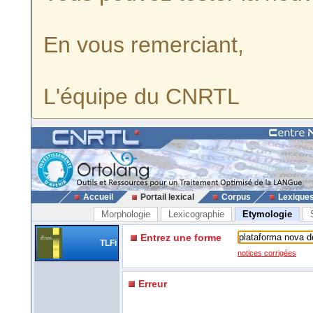
En vous remerciant,
L'équipe du CNRTL
Accueil
Portail lexical
Corpus
Lexique
Morphologie
Lexicographie
Etymologie
Entrez une forme
TLFi
notices corrigées
Erreur