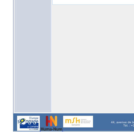
44, avenue de l
Tél. : 