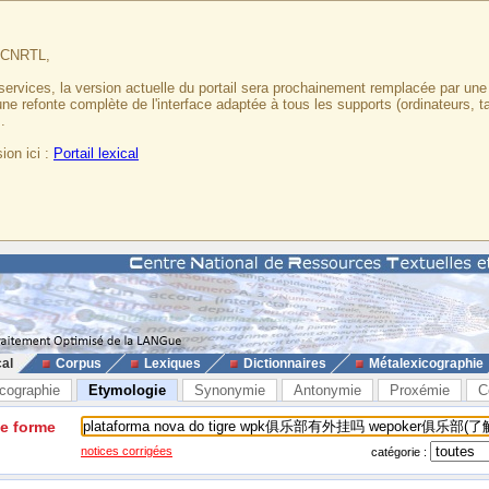
u CNRTL,
services, la version actuelle du portail sera prochainement remplacée par un
 une refonte complète de l'interface adaptée à tous les supports (ordinateurs, t
.
ion ici :
Portail lexical
cal
Corpus
Lexiques
Dictionnaires
Métalexicographie
cographie
Etymologie
Synonymie
Antonymie
Proxémie
C
ne forme
notices corrigées
catégorie :