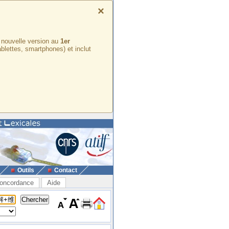
×
e nouvelle version au
1er
ablettes, smartphones) et inclut
Outils
Contact
oncordance
Aide