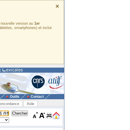
×
e nouvelle version au
1er
ablettes, smartphones) et inclut
Outils
Contact
oncordance
Aide