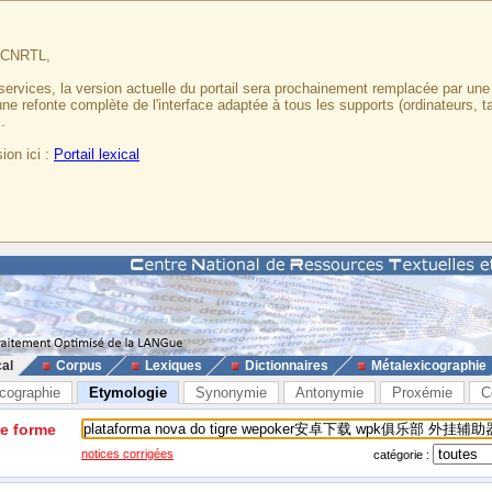
u CNRTL,
services, la version actuelle du portail sera prochainement remplacée par un
 une refonte complète de l'interface adaptée à tous les supports (ordinateurs, t
.
ion ici :
Portail lexical
cal
Corpus
Lexiques
Dictionnaires
Métalexicographie
cographie
Etymologie
Synonymie
Antonymie
Proxémie
C
ne forme
notices corrigées
catégorie :