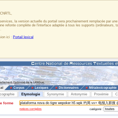
u CNRTL,
services, la version actuelle du portail sera prochainement remplacée par un
 une refonte complète de l'interface adaptée à tous les supports (ordinateurs, t
.
ion ici :
Portail lexical
cal
Corpus
Lexiques
Dictionnaires
Métalexicographie
cographie
Etymologie
Synonymie
Antonymie
Proxémie
C
ne forme
notices corrigées
catégorie :