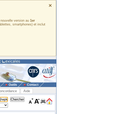
×
e nouvelle version au
1er
ablettes, smartphones) et inclut
Outils
Contact
oncordance
Aide