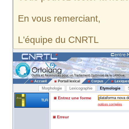
En vous remerciant,
L'équipe du CNRTL
Accueil
Portail lexical
Corpus
Lexique
Morphologie
Lexicographie
Etymologie
Entrez une forme
TLFi
notices corrigées
Erreur