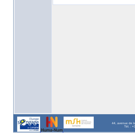
44, avenue de l
Tél. : 