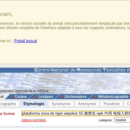
u CNRTL,
services, la version actuelle du portail sera prochainement remplacée par un
 une refonte complète de l'interface adaptée à tous les supports (ordinateurs, t
.
ion ici :
Portail lexical
cal
Corpus
Lexiques
Dictionnaires
Métalexicographie
cographie
Etymologie
Synonymie
Antonymie
Proxémie
C
ne forme
notices corrigées
catégorie :