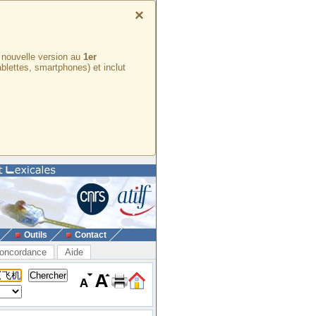
×
e nouvelle version au
1er
ablettes, smartphones) et inclut
Outils
Contact
oncordance
Aide