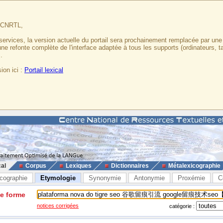
u CNRTL,
services, la version actuelle du portail sera prochainement remplacée par un
 une refonte complète de l'interface adaptée à tous les supports (ordinateurs, t
.
ion ici :
Portail lexical
cal
Corpus
Lexiques
Dictionnaires
Métalexicographie
cographie
Etymologie
Synonymie
Antonymie
Proxémie
C
ne forme
notices corrigées
catégorie :