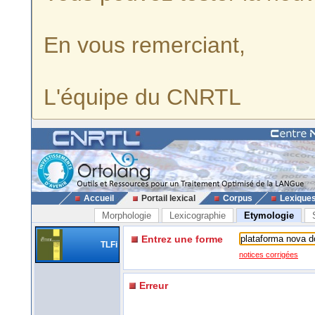
En vous remerciant,
L'équipe du CNRTL
Accueil
Portail lexical
Corpus
Lexique
Morphologie
Lexicographie
Etymologie
Entrez une forme
TLFi
notices corrigées
Erreur