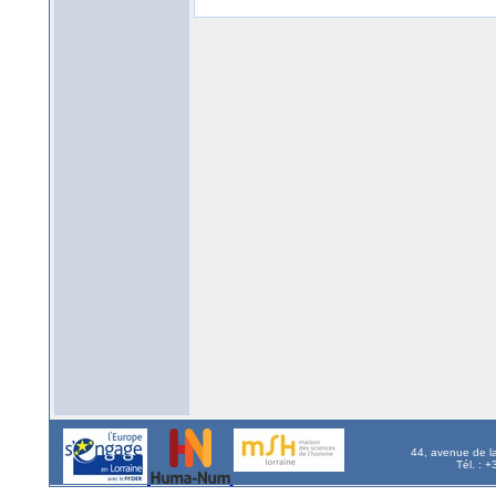
44, avenue de l
Tél. : 