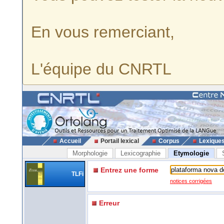
En vous remerciant,
L'équipe du CNRTL
Accueil
Portail lexical
Corpus
Lexique
Morphologie
Lexicographie
Etymologie
Entrez une forme
TLFi
notices corrigées
Erreur