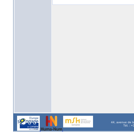
44, avenue de l
Tél. : 