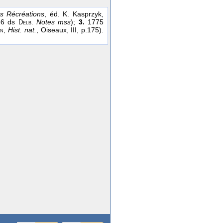
s Récréations
, éd. K. Kasprzyk,
136 ds
Notes mss
);
3.
1775
Delb.
,
Hist. nat.
, Oiseaux, III, p.175).
on