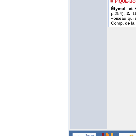
PIQUE-B
Étymol. et H
p.254);
2.
16
«oiseau qui 
Comp. de la