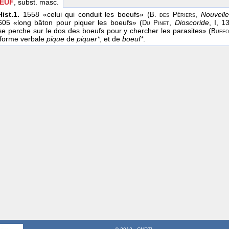
OEUF
, subst. masc.
ist.1.
1558 «celui qui conduit les boeufs» (
,
Nouvelle
B. des Périers
05 «long bâton pour piquer les boeufs» (
,
Dioscoride
, I, 
Du Pinet
se perche sur le dos des boeufs pour y chercher les parasites» (
Buff
 forme verbale
pique
de
piquer*
, et de
boeuf*
.