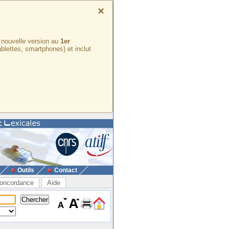
×
e nouvelle version au
1er
ablettes, smartphones) et inclut
Outils
Contact
oncordance
Aide