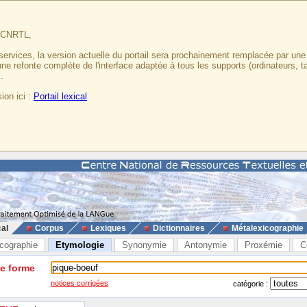
u CNRTL,
services, la version actuelle du portail sera prochainement remplacée par un
 une refonte complète de l'interface adaptée à tous les supports (ordinateurs, t
.
ion ici :
Portail lexical
cal
Corpus
Lexiques
Dictionnaires
Métalexicographie
cographie
Etymologie
Synonymie
Antonymie
Proxémie
C
ne forme
notices corrigées
catégorie :