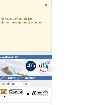
×
e nouvelle version au
1er
ablettes, smartphones) et inclut
Outils
Contact
oncordance
Aide