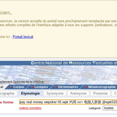
u CNRTL,
services, la version actuelle du portail sera prochainement remplacée par un
 une refonte complète de l'interface adaptée à tous les supports (ordinateurs, t
.
ion ici :
Portail lexical
cal
Corpus
Lexiques
Dictionnaires
Métalexicographie
cographie
Etymologie
Synonymie
Antonymie
Proxémie
C
ne forme
notices corrigées
catégorie :