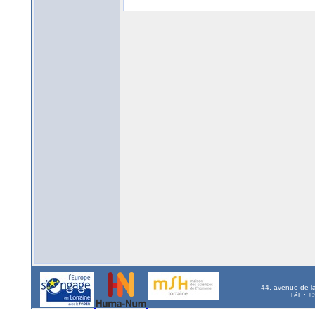
44, avenue de l
Tél. : 