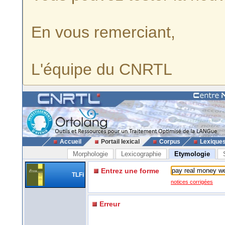
En vous remerciant,
L'équipe du CNRTL
Accueil
Portail lexical
Corpus
Lexique
Morphologie
Lexicographie
Etymologie
Entrez une forme
TLFi
notices corrigées
Erreur