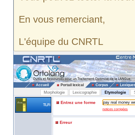
En vous remerciant,
L'équipe du CNRTL
Accueil
Portail lexical
Corpus
Lexique
Morphologie
Lexicographie
Etymologie
Entrez une forme
TLFi
notices corrigées
Erreur