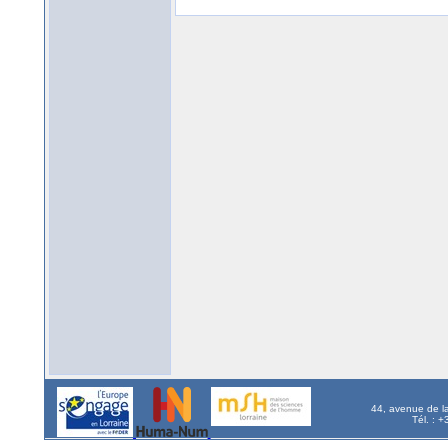
44, avenue de l
Tél. : 