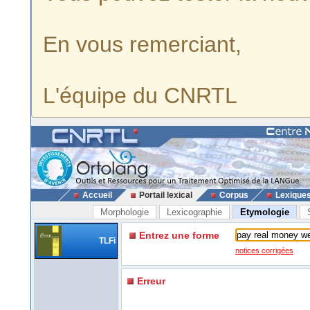
En vous remerciant,
L'équipe du CNRTL
Accueil
Portail lexical
Corpus
Lexique
Morphologie
Lexicographie
Etymologie
Entrez une forme
TLFi
notices corrigées
Erreur