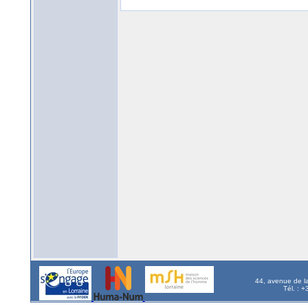
44, avenue de l
Tél. : 