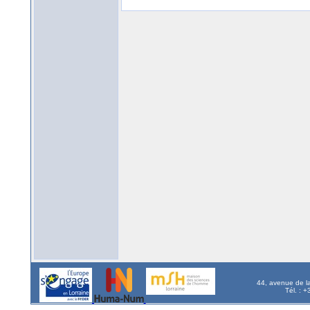
44, avenue de l
Tél. : 