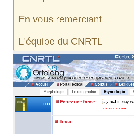
En vous remerciant,
L'équipe du CNRTL
Accueil
Portail lexical
Corpus
Lexique
Morphologie
Lexicographie
Etymologie
Entrez une forme
TLFi
notices corrigées
Erreur