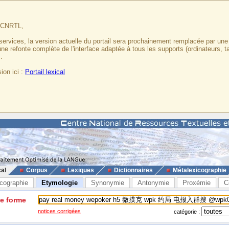
u CNRTL,
services, la version actuelle du portail sera prochainement remplacée par un
 une refonte complète de l'interface adaptée à tous les supports (ordinateurs, t
.
ion ici :
Portail lexical
cal
Corpus
Lexiques
Dictionnaires
Métalexicographie
cographie
Etymologie
Synonymie
Antonymie
Proxémie
C
ne forme
notices corrigées
catégorie :