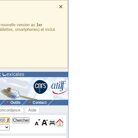
×
e nouvelle version au
1er
ablettes, smartphones) et inclut
Outils
Contact
oncordance
Aide