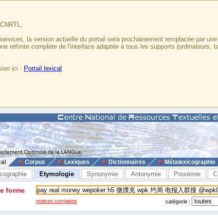
u CNRTL,
services, la version actuelle du portail sera prochainement remplacée par un
 une refonte complète de l'interface adaptée à tous les supports (ordinateurs, t
.
ion ici :
Portail lexical
cal
Corpus
Lexiques
Dictionnaires
Métalexicographie
cographie
Etymologie
Synonymie
Antonymie
Proxémie
C
ne forme
notices corrigées
catégorie :