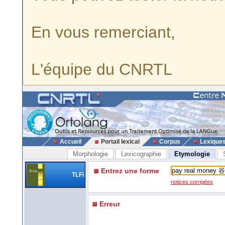
En vous remerciant,
L'équipe du CNRTL
Accueil
Portail lexical
Corpus
Lexique
Morphologie
Lexicographie
Etymologie
Entrez une forme
TLFi
notices corrigées
Erreur