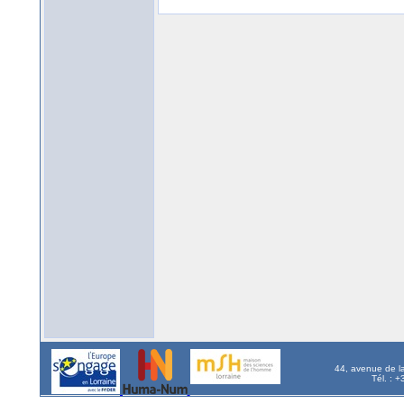
44, avenue de l
Tél. : 