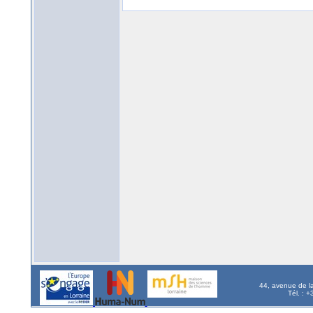
44, avenue de l
Tél. : 