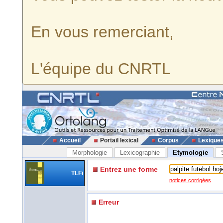
En vous remerciant,
L'équipe du CNRTL
Accueil
Portail lexical
Corpus
Lexique
Morphologie
Lexicographie
Etymologie
Entrez une forme
TLFi
notices corrigées
Erreur