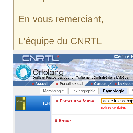
En vous remerciant,
L'équipe du CNRTL
Accueil
Portail lexical
Corpus
Lexique
Morphologie
Lexicographie
Etymologie
Entrez une forme
TLFi
notices corrigées
Erreur