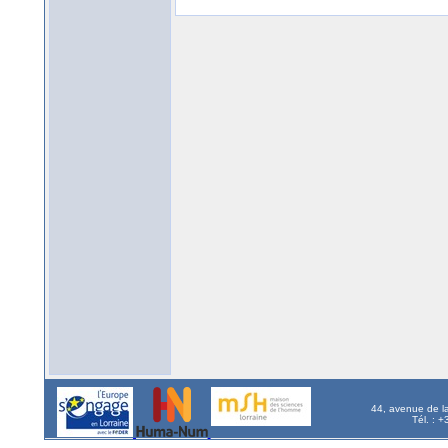
44, avenue de l
Tél. : 