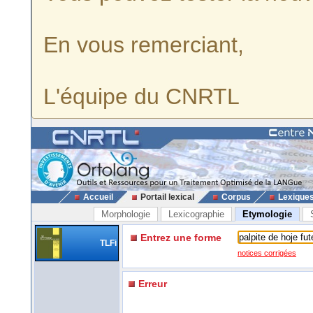
En vous remerciant,
L'équipe du CNRTL
Accueil
Portail lexical
Corpus
Lexique
Morphologie
Lexicographie
Etymologie
Entrez une forme
TLFi
notices corrigées
Erreur