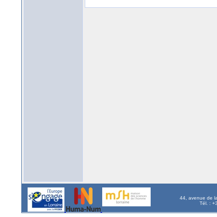
44, avenue de l
Tél. : 