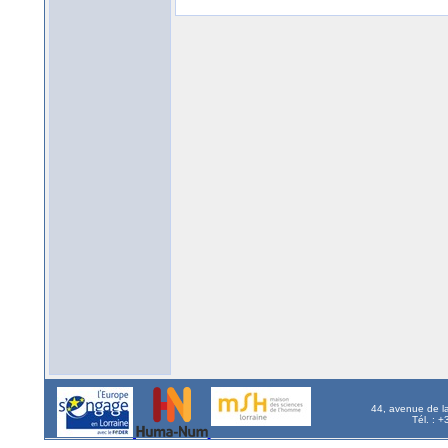
44, avenue de l
Tél. : 