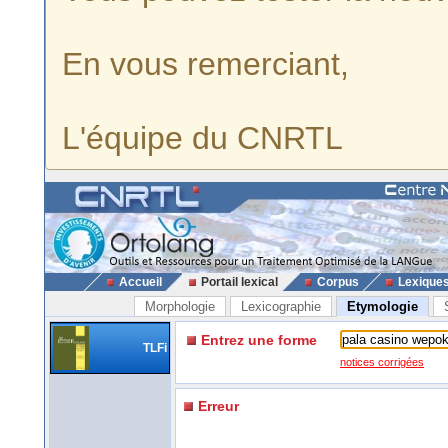
En vous remerciant,
L'équipe du CNRTL
Accueil
Portail lexical
Corpus
Lexique
Morphologie
Lexicographie
Etymologie
Entrez une forme
TLFi
notices corrigées
Erreur