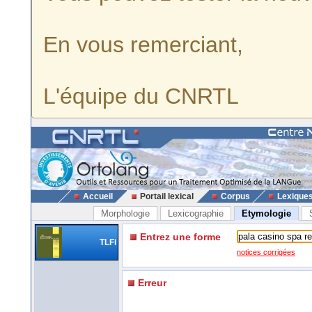
En vous remerciant,
L'équipe du CNRTL
Accueil
Portail lexical
Corpus
Lexique
Morphologie
Lexicographie
Etymologie
Entrez une forme
TLFi
notices corrigées
Erreur