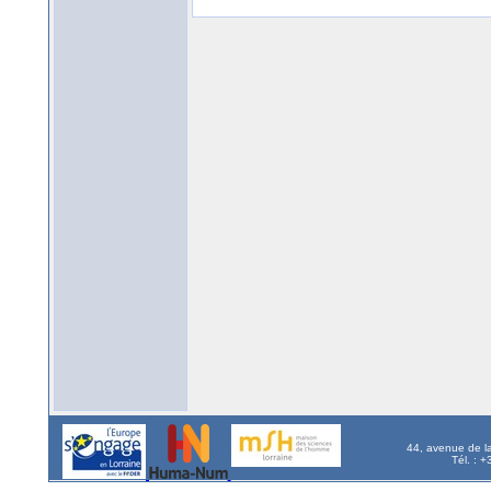
44, avenue de l
Tél. : 