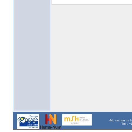
44, avenue de l
Tél. : 