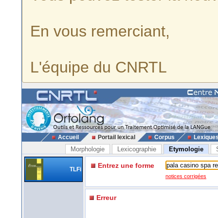
En vous remerciant,
L'équipe du CNRTL
Accueil
Portail lexical
Corpus
Lexique
Morphologie
Lexicographie
Etymologie
Entrez une forme
TLFi
notices corrigées
Erreur