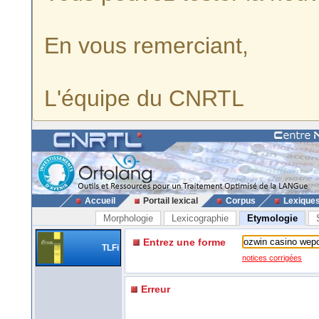
En vous remerciant,
L'équipe du CNRTL
Accueil
Portail lexical
Corpus
Lexique
Morphologie
Lexicographie
Etymologie
Entrez une forme
TLFi
notices corrigées
Erreur