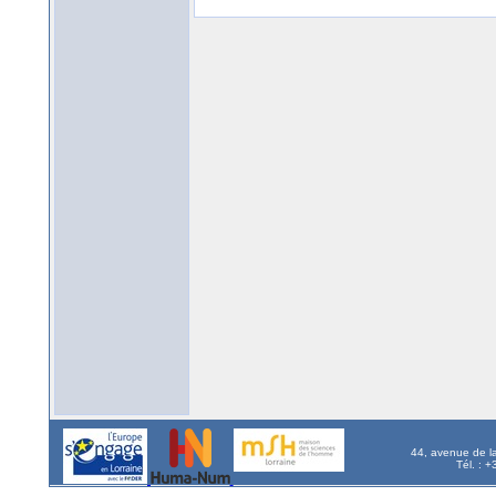
44, avenue de l
Tél. : 