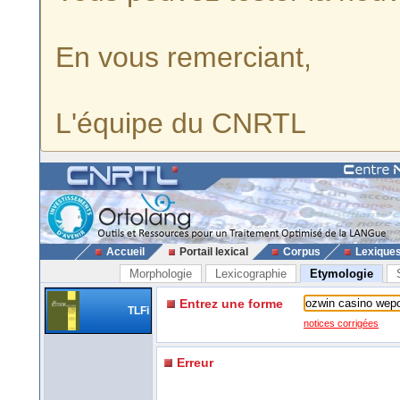
En vous remerciant,
L'équipe du CNRTL
Accueil
Portail lexical
Corpus
Lexique
Morphologie
Lexicographie
Etymologie
Entrez une forme
TLFi
notices corrigées
Erreur