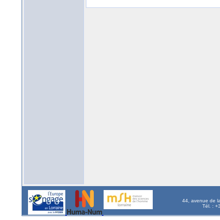
44, avenue de l
Tél. : 