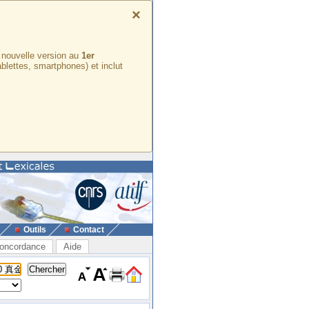
×
e nouvelle version au
1er
ablettes, smartphones) et inclut
Outils
Contact
oncordance
Aide