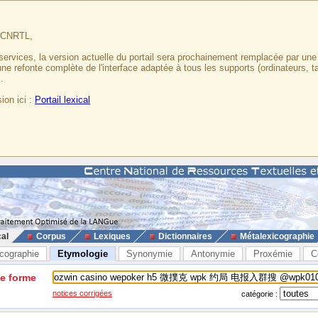
u CNRTL,
services, la version actuelle du portail sera prochainement remplacée par un
 une refonte complète de l'interface adaptée à tous les supports (ordinateurs, t
.
ion ici :
Portail lexical
cal
Corpus
Lexiques
Dictionnaires
Métalexicographie
cographie
Etymologie
Synonymie
Antonymie
Proxémie
C
ne forme
notices corrigées
catégorie :