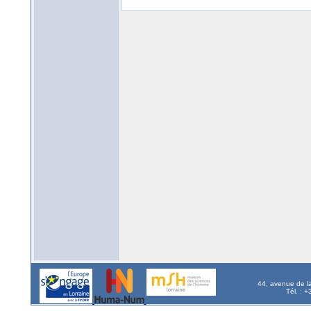
44, avenue de l
Tél. : 