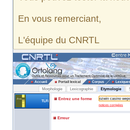
En vous remerciant,
L'équipe du CNRTL
Accueil
Portail lexical
Corpus
Lexique
Morphologie
Lexicographie
Etymologie
Entrez une forme
TLFi
notices corrigées
Erreur