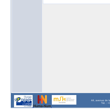
44, avenue de l
Tél. : 