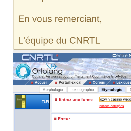
En vous remerciant,
L'équipe du CNRTL
Accueil
Portail lexical
Corpus
Lexique
Morphologie
Lexicographie
Etymologie
Entrez une forme
TLFi
notices corrigées
Erreur