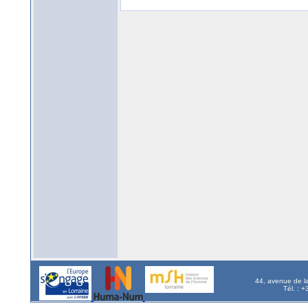
44, avenue de l
Tél. : 