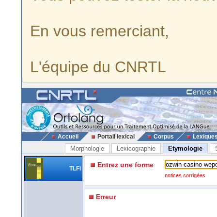
En vous remerciant,
L'équipe du CNRTL
Accueil
Portail lexical
Corpus
Lexique
Morphologie
Lexicographie
Etymologie
Entrez une forme
TLFi
notices corrigées
Erreur