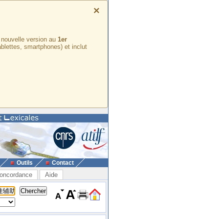
×
e nouvelle version au
1er
ablettes, smartphones) et inclut
Outils
Contact
oncordance
Aide