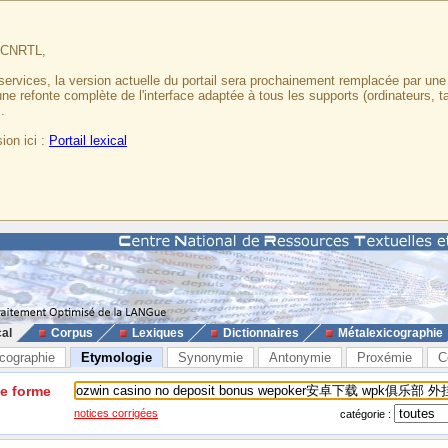
u CNRTL,
services, la version actuelle du portail sera prochainement remplacée par un
 une refonte complète de l'interface adaptée à tous les supports (ordinateurs, t
.
ion ici :
Portail lexical
cal
Corpus
Lexiques
Dictionnaires
Métalexicographie
cographie
Etymologie
Synonymie
Antonymie
Proxémie
C
ne forme
notices corrigées
catégorie :