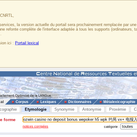
u CNRTL,
services, la version actuelle du portail sera prochainement remplacée par un
 une refonte complète de l'interface adaptée à tous les supports (ordinateurs, t
.
ion ici :
Portail lexical
cal
Corpus
Lexiques
Dictionnaires
Métalexicographie
cographie
Etymologie
Synonymie
Antonymie
Proxémie
C
ne forme
notices corrigées
catégorie :