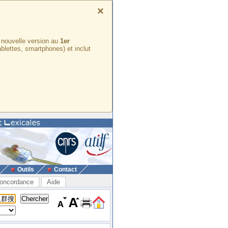
×
e nouvelle version au
1er
ablettes, smartphones) et inclut
Outils
Contact
oncordance
Aide