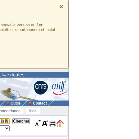
×
e nouvelle version au
1er
ablettes, smartphones) et inclut
Outils
Contact
oncordance
Aide