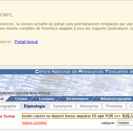
u CNRTL,
services, la version actuelle du portail sera prochainement remplacée par un
 une refonte complète de l'interface adaptée à tous les supports (ordinateurs, t
.
ion ici :
Portail lexical
cal
Corpus
Lexiques
Dictionnaires
Métalexicographie
cographie
Etymologie
Synonymie
Antonymie
Proxémie
C
ne forme
notices corrigées
catégorie :