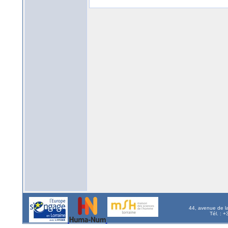
44, avenue de l
Tél. : 