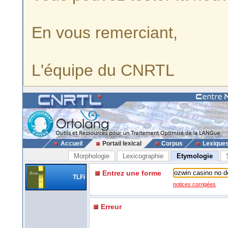
En vous remerciant,
L'équipe du CNRTL
Accueil
Portail lexical
Corpus
Lexique
Morphologie
Lexicographie
Etymologie
Entrez une forme
TLFi
notices corrigées
Erreur