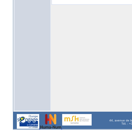
44, avenue de l
Tél. : 