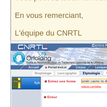
En vous remerciant,
L'équipe du CNRTL
Accueil
Portail lexical
Corpus
Lexique
Morphologie
Lexicographie
Etymologie
Entrez une forme
TLFi
notices corrigées
Erreur