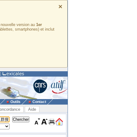
×
e nouvelle version au
1er
ablettes, smartphones) et inclut
Outils
Contact
oncordance
Aide