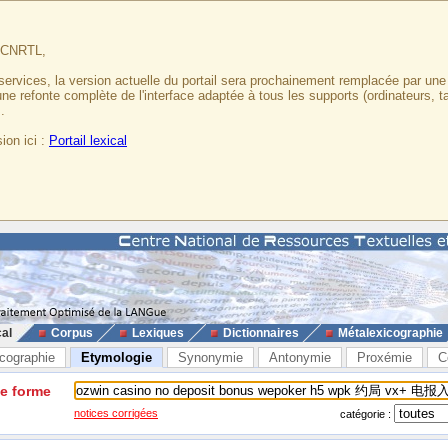
u CNRTL,
services, la version actuelle du portail sera prochainement remplacée par un
 une refonte complète de l'interface adaptée à tous les supports (ordinateurs, t
.
ion ici :
Portail lexical
cal
Corpus
Lexiques
Dictionnaires
Métalexicographie
cographie
Etymologie
Synonymie
Antonymie
Proxémie
C
ne forme
notices corrigées
catégorie :