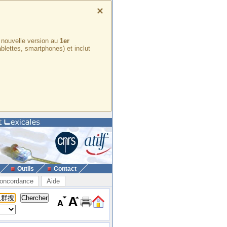
×
e nouvelle version au
1er
ablettes, smartphones) et inclut
Outils
Contact
oncordance
Aide