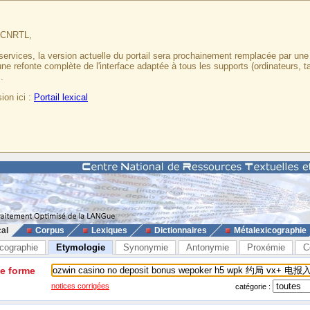
u CNRTL,
services, la version actuelle du portail sera prochainement remplacée par un
 une refonte complète de l'interface adaptée à tous les supports (ordinateurs, t
.
ion ici :
Portail lexical
cal
Corpus
Lexiques
Dictionnaires
Métalexicographie
cographie
Etymologie
Synonymie
Antonymie
Proxémie
C
ne forme
notices corrigées
catégorie :