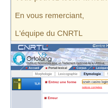
En vous remerciant,
L'équipe du CNRTL
Accueil
Portail lexical
Corpus
Lexique
Morphologie
Lexicographie
Etymologie
Entrez une forme
TLFi
notices corrigées
Erreur