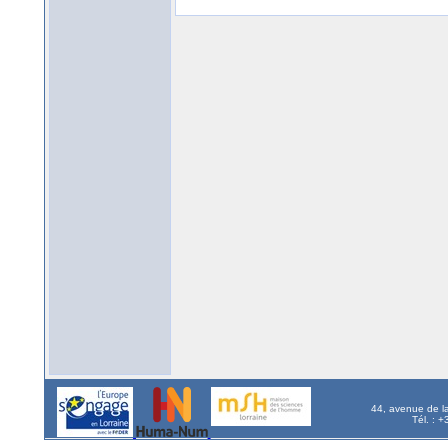
44, avenue de l
Tél. : 