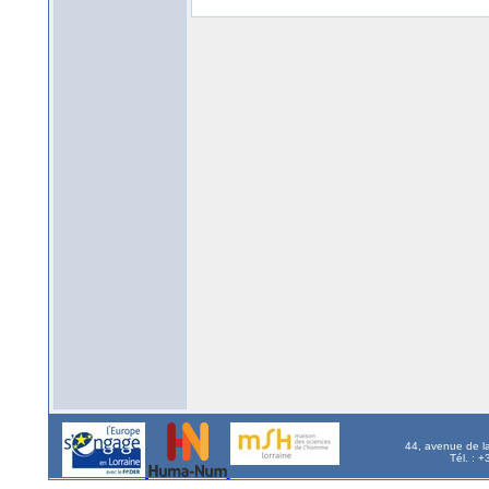
44, avenue de l
Tél. : 