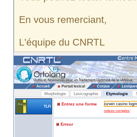
En vous remerciant,
L'équipe du CNRTL
Accueil
Portail lexical
Corpus
Lexique
Morphologie
Lexicographie
Etymologie
Entrez une forme
TLFi
notices corrigées
Erreur