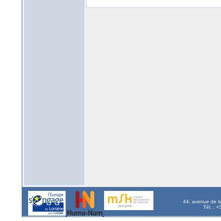
44, avenue de l
Tél. : 