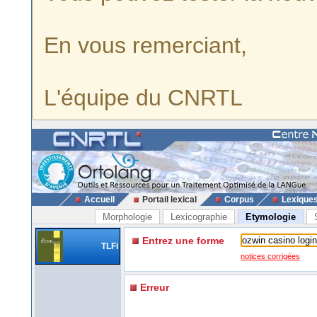
En vous remerciant,
L'équipe du CNRTL
Accueil
Portail lexical
Corpus
Lexique
Morphologie
Lexicographie
Etymologie
Entrez une forme
TLFi
notices corrigées
Erreur