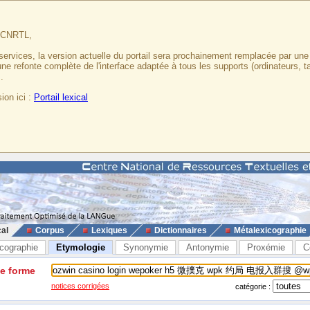
u CNRTL,
services, la version actuelle du portail sera prochainement remplacée par un
 une refonte complète de l'interface adaptée à tous les supports (ordinateurs, t
.
ion ici :
Portail lexical
cal
Corpus
Lexiques
Dictionnaires
Métalexicographie
cographie
Etymologie
Synonymie
Antonymie
Proxémie
C
ne forme
notices corrigées
catégorie :