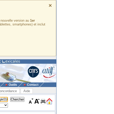
×
e nouvelle version au
1er
ablettes, smartphones) et inclut
Outils
Contact
oncordance
Aide