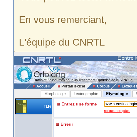
En vous remerciant,
L'équipe du CNRTL
Accueil
Portail lexical
Corpus
Lexique
Morphologie
Lexicographie
Etymologie
Entrez une forme
TLFi
notices corrigées
Erreur