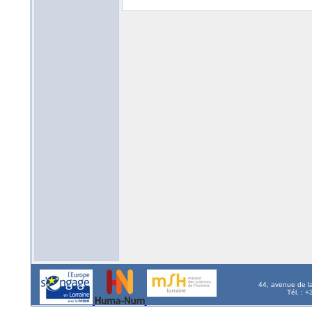
44, avenue de l
Tél. : 