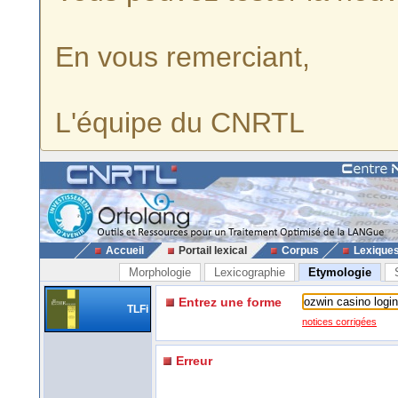
En vous remerciant,
L'équipe du CNRTL
Accueil
Portail lexical
Corpus
Lexique
Morphologie
Lexicographie
Etymologie
Entrez une forme
TLFi
notices corrigées
Erreur