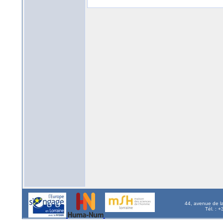
44, avenue de l
Tél. : 