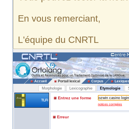
En vous remerciant,
L'équipe du CNRTL
Accueil
Portail lexical
Corpus
Lexique
Morphologie
Lexicographie
Etymologie
Entrez une forme
TLFi
notices corrigées
Erreur