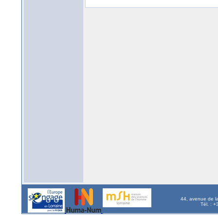
44, avenue de l
Tél. : 