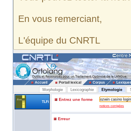
En vous remerciant,
L'équipe du CNRTL
Accueil
Portail lexical
Corpus
Lexique
Morphologie
Lexicographie
Etymologie
Entrez une forme
TLFi
notices corrigées
Erreur