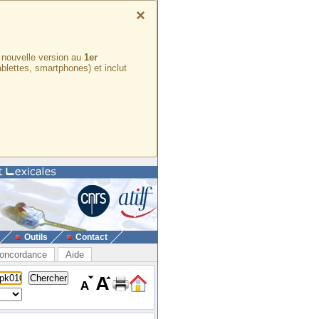
×
e nouvelle version au
1er
ablettes, smartphones) et inclut
Outils
Contact
oncordance
Aide