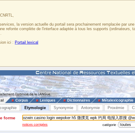
u CNRTL,
services, la version actuelle du portail sera prochainement remplacée par un
 une refonte complète de l'interface adaptée à tous les supports (ordinateurs, t
.
ion ici :
Portail lexical
cal
Corpus
Lexiques
Dictionnaires
Métalexicographie
cographie
Etymologie
Synonymie
Antonymie
Proxémie
C
ne forme
notices corrigées
catégorie :