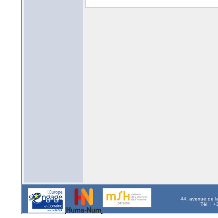
44, avenue de l
Tél. : 