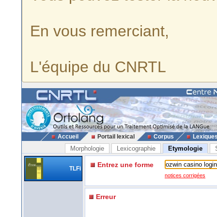
En vous remerciant,
L'équipe du CNRTL
Accueil
Portail lexical
Corpus
Lexique
Morphologie
Lexicographie
Etymologie
Entrez une forme
TLFi
notices corrigées
Erreur