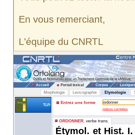
En vous remerciant,
L'équipe du CNRTL
Accueil
Portail lexical
Corpus
Lexique
Morphologie
Lexicographie
Etymologie
Entrez une forme
TLFi
notices corrigées
ORDONNER
, verbe trans.
Étymol. et Hist. I.