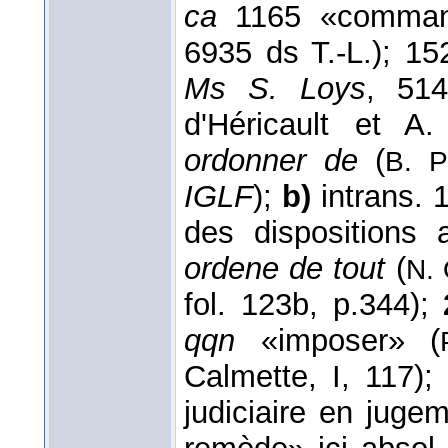
ca
1165 «comman
6935 ds T.-L.); 1
Ms S. Loys
, 51
d'Héricault et A
ordonner de
(
B. P
IGLF
);
b)
intrans.
des dispositions
ordene de tout
(
N.
fol. 123b, p.344);
qqn
«imposer» (
Calmette, I, 117);
judiciaire en juge