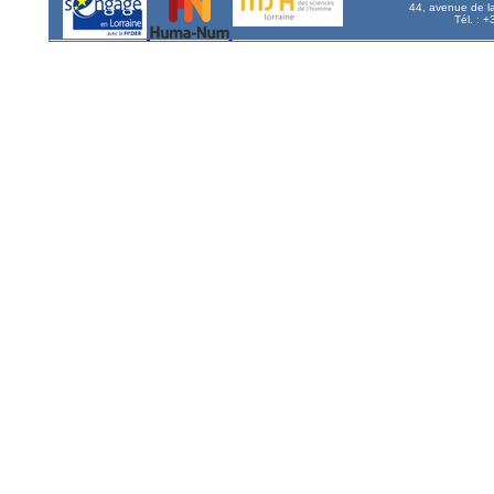
44, avenue de l
Tél. : 