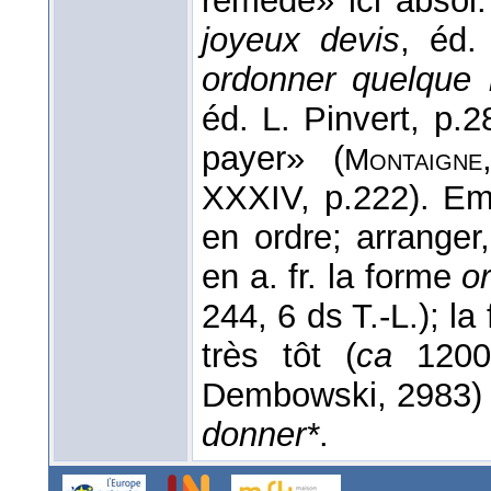
remède» ici absol.
joyeux devis
, éd.
ordonner quelque
éd. L. Pinvert, p.
payer» (
Montaigne
XXXIV, p.222). Emp
en ordre; arranger
en a. fr. la forme
or
244, 6 ds T.-L.); l
très tôt (
ca
120
Dembowski, 2983
donner*
.