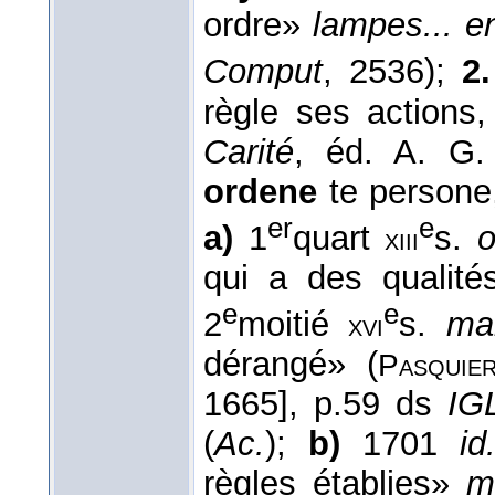
ordre»
lampes... e
Comput
, 2536);
2.
règle ses actions,
Carité
, éd. A. G.
ordene
te persone,
er
e
a)
1
quart
s.
o
xiii
qui a des qualité
e
e
2
moitié
s.
ma
xvi
dérangé» (
Pasquie
1665], p.59 ds
IG
(
Ac.
);
b)
1701
id
règles établies»
m